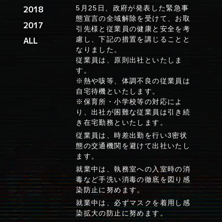
5月25日、政府が発表した緊急事
2018
態宣言の全域解除を受けて、お取
2017
引先様と従業員の健康と安全を考
慮し、下記の措置を講じることと
ALL
なりました。
従業員は、原則出社といたしま
す。
※熱や咳等、体調不良の従業員は
自宅待機といたします。
※保育所・小学校等の対応によ
り、出社が困難な従業員は引き続
き在宅勤務といたします。
従業員は、時差出勤を行い3密状
態の交通機関を避けて出社いたし
ます。
就業中は、執務室への入室時の消
毒など手洗い消毒の徹底を図り感
染防止に努めます。
就業中は、必ずマスクを着用し感
染拡大の防止に努めます。