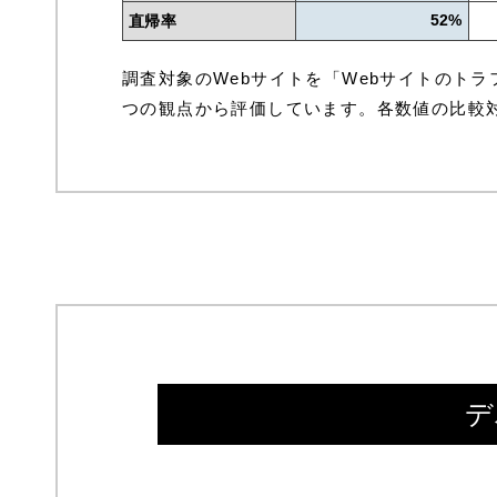
直帰率
52%
調査対象のWebサイトを「Webサイトのトラ
つの観点から評価しています。各数値の比較対
デ