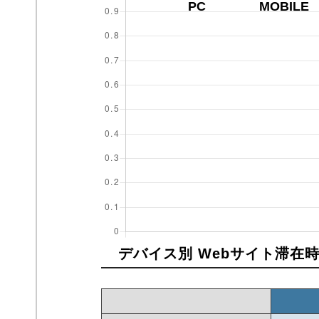
PC
MOBILE
デバイス別 Webサイト滞在