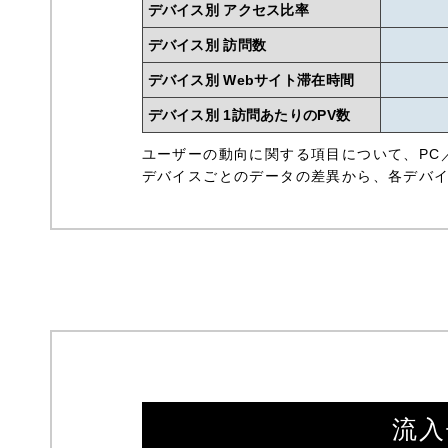
デバイス別 アクセス比率
デバイス別 訪問数
デバイス別 Webサイト滞在時間
デバイス別 1訪問あたりのPV数
ユーザーの動向に関する項目について、PC／
デバイスごとのデータの差異から、各デバ
流入