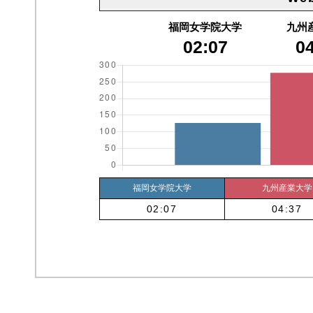
福岡女学院大学
九州
02:07
0
福岡女学院大学
九州産業大学
02:07
04:37