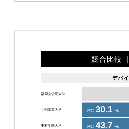
競合比較 
デバイ
福岡女学院大学
30.1
九州産業大学
PC
%
43.7
中村学園大学
PC
%