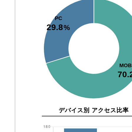
PC
29.8
%
MOB
70.
デバイス別 アクセス比率