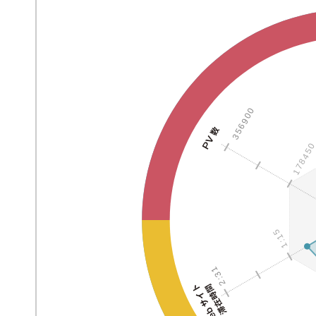
356900
17845
1:15
2:31