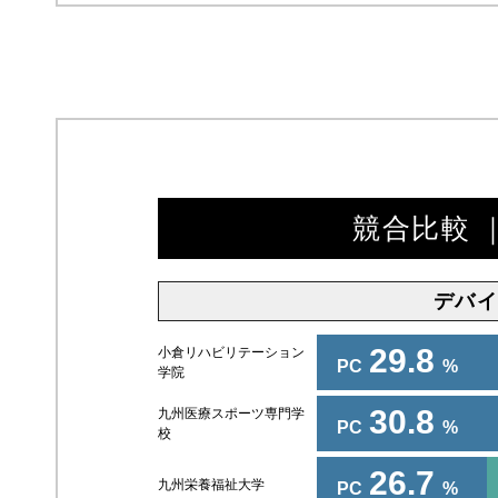
競合比較 
デバイ
29.8
小倉リハビリテーション
PC
%
学院
30.8
九州医療スポーツ専門学
PC
%
校
26.7
九州栄養福祉大学
PC
%