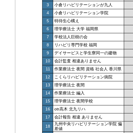
3
小倉リハビリテーションが九人
4
小倉リハビリテーション学院
5
特待生心構え
6
理学療法士 大学 福岡県
7
学校法人巨樹の会
8
リハビリ専門学校 福岡
9
デイサービスと学生寮同一の建物
10
会計監査 相違ありません
11
作業療法士 夜間 資格 社会人 香川県
12
こくらリハビリテーション病院
13
理学療法士 夜間
14
作業療法士 編入
15
理学療法士 夜間学校
16
otr高木 北九リハ
17
会計報告 相違 ありません
九州中央リハビリテーション学院 偏
18
差値