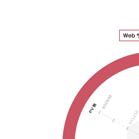
802900
40145